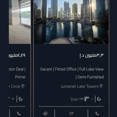
٣٫٣مليون
د.إ
٤٫٤٩مليون
د.إ
Investor Deal |
Vacant | Fitted Office | Full Lake View
Prime
| Semi Furnished
illage Circle
Jumeirah Lake Towers
١
١٠٩٩
قدم²
٣
٦٠٣