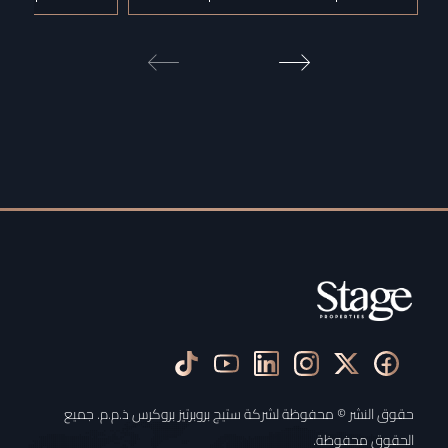
حقوق النشر © محفوظة لشركة ستيج بروبرتيز بروكرس ذ.م.م. جميع
الحقوق محفوظة.