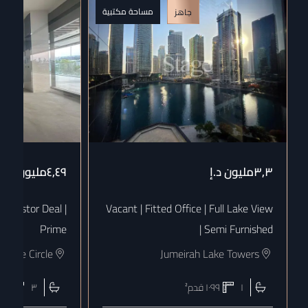
مساحة مكتبية
جاهز
٣٫٣مليون
د.إ
٤٫٤٩مليون
د.إ
Investor Deal |
Vacant | Fitted Office | Full Lake View
Prime
| Semi Furnished
illage Circle
Jumeirah Lake Towers
١
١٠٩٩
قدم²
٣
٦٠٣