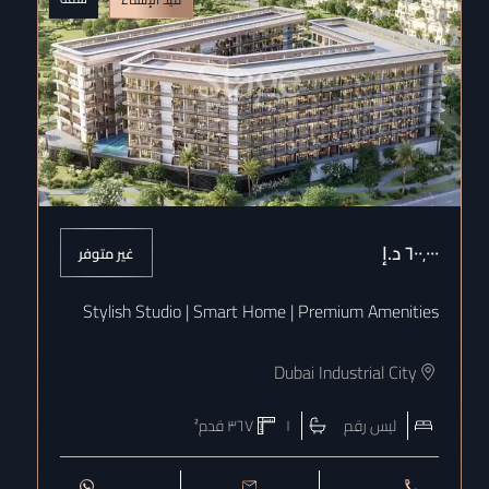
٦٠٠٬٠٠٠
د.إ
غير متوفر
Stylish Studio | Smart Home | Premium Amenities
Dubai Industrial City
ليس رقم
١
٣٦٧
قدم²