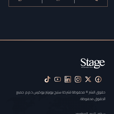
حقوق النشر © محفوظة لشركة ستيج بروبرتيز بروكرس ذ.م.م. جميع
الحقوق محفوظة.
سكني للبيع
المطورون