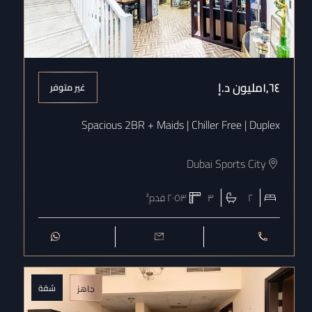
١٫٦٤مليون
د.إ
غير متوفر
Spacious 2BR + Maids | Chiller Free | Duplex
Dubai Sports City
٢
٣
٢٠٥٣
قدم²
شقة
جاهز