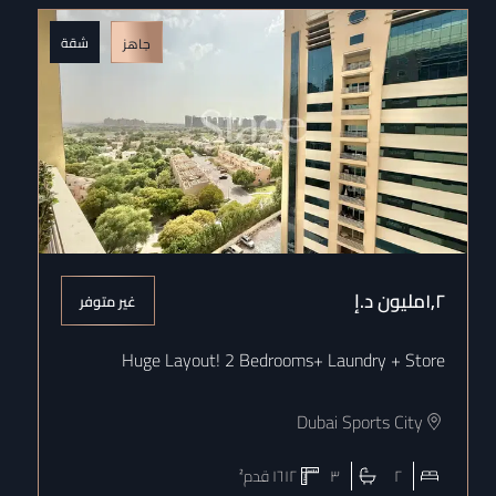
شقة
جاهز
١٫٢مليون
د.إ
غير متوفر
Huge Layout! 2 Bedrooms+ Laundry + Store
Dubai Sports City
٢
٣
١٦١٢
قدم²