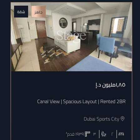
شقة
جاهز
١٫٨٥مليون
د.إ
Canal View | Spacious Layout | Rented 2BR
Dubai Sports City
٢
٣
١٩٣٩
قدم²