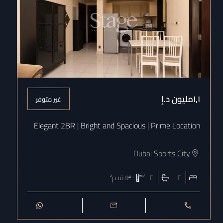
١٫١مليون
د.إ
غير متوفر
Elegant 2BR | Bright and Spacious | Prime Location
Dubai Sports City
٢
٢
١٣٠٠
قدم²