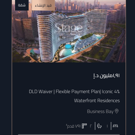
شقة
قيد الإنشاء
١٫٩١مليون
د.إ
٫٨٨
4% DLD Waiver | Flexible Payment Plan| Iconic
es
Waterfront Residences
Business Bay
١
٢
٧٩١
قدم²