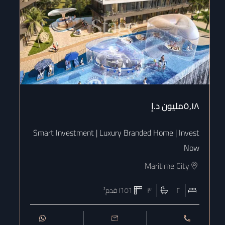
٥٫١٨مليون
د.إ
٫١٧
ow
Smart Investment | Luxury Branded Home | Invest
Now
Maritime City
٢
٣
١٦٥٦
قدم²