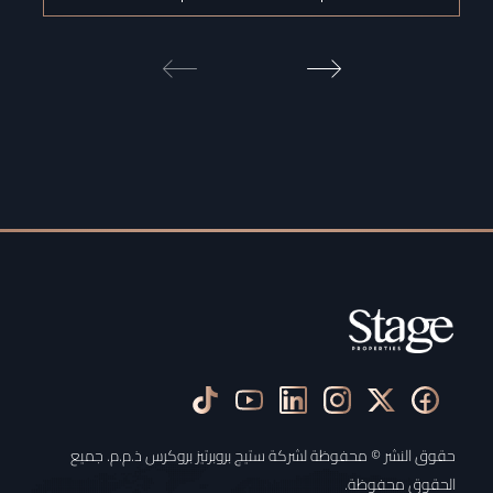
حقوق النشر © محفوظة لشركة ستيج بروبرتيز بروكرس ذ.م.م. جميع
الحقوق محفوظة.