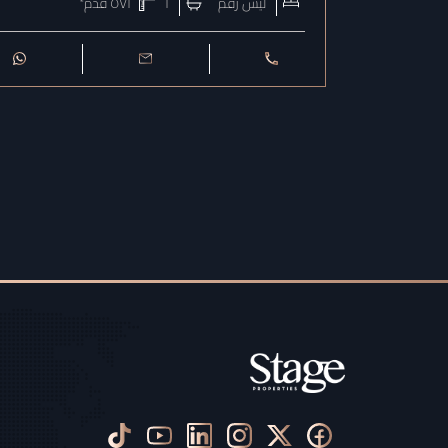
ليس رقم
١
٥٧٢
قدم²