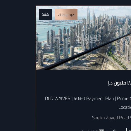
شقة
قيد الإنشاء
ليون
د.إ
١٫٧٨مليون
د.إ
t plan | 1%
4% DLD WAIVER | 40:60 Payment Plan | Prime
niture Voucher
Locati
Zayed Road
Sheikh Zayed Road