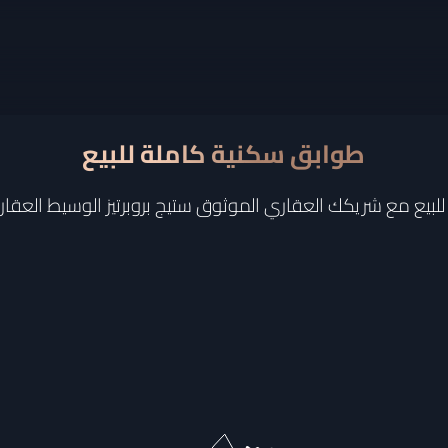
طوابق سكنية كاملة للبيع
يع مع شريكك العقاري الموثوق ستيج بروبرتيز الوسيط العقاري