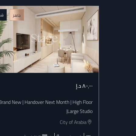
شق
جاهز
٨٠٠٬٠٠٠
د.إ
Brand New | Handover Next Month | High Floor
|Large Studio
City of Arabia