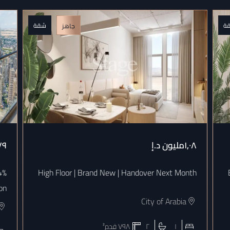
ة
شقة
جاهز
١٫٠٨مليون
د.إ
١٫٧٩م
High Floor | Brand New | Handover Next Month
on
City of Arabia
١
٢
٧٩٨
قدم²