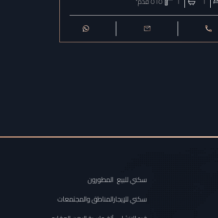
١
١
٥٦٥
قدم²
١
سكني للبيع
المطورون
سكني للإيجار
المناطق والمجتمعات