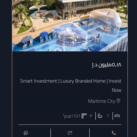
٥٫١٨مليون
د.إ
٫١٧
ow
Smart Investment | Luxury Branded Home | Invest
Now
Maritime City
٢
٣
١٦٥٦
قدم²