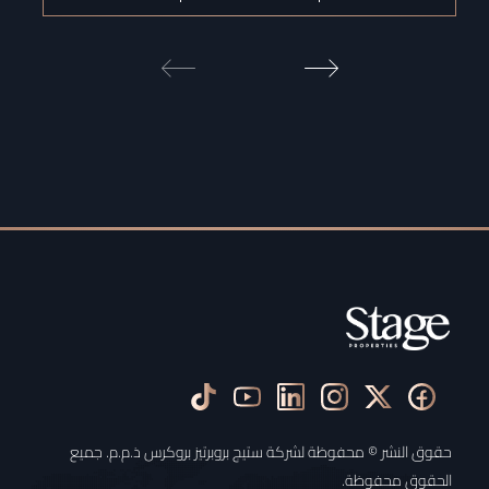
حقوق النشر © محفوظة لشركة ستيج بروبرتيز بروكرس ذ.م.م. جميع
الحقوق محفوظة.