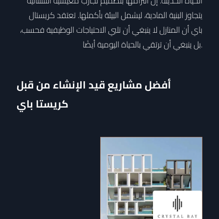
الحياة الحديثة. إن التزامها بتصميم تجارب معيشية استثنائية
يتجاوز البنية المادية، ليشمل البيئة بأكملها. تعتقد كريستال
باي أن المنازل لا ينبغي أن تلبي الاحتياجات الوظيفية فحسب،
بل ينبغي أن ترتقي بالحياة اليومية أيضًا.
أفضل مشاريع قيد الإنشاء من قبل
كريستا باي