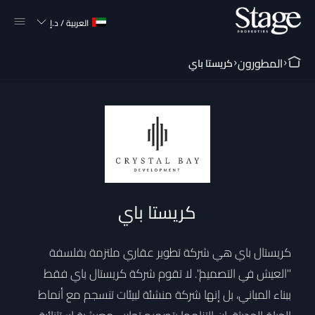
العربية
/
د.إ
المطورون
كريستا باي
كريستا باي
كريستال باي هي شركة تطوير عقاري ملتزمة بفلسفة
"العيش في التصميم". لا تقوم شركة كريستال باي فقط
ببناء المباني، بل إنها شركة منشئة لبيئات تنسجم مع أنماط