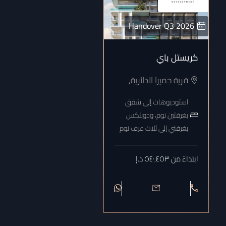
Handover
Q3
2026
كريستل باي
قرية جميرا الدائرية
,
استوديوهات إلى شقق
بغرفتين نوم، ودوبلكس
بغرفتي إلى ثلاث غرف نوم
ابتداءً من ٥٤٠٬٤٥٣ د.إ