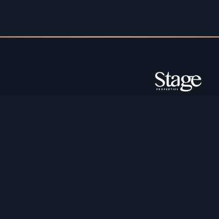
حقوق النشر © محفوظة لشركة ستيج بروبرتيز بروكرس ذ.م.م. جميع
الحقوق محفوظة.
سكني للبيع
المطورون
سكني للإيجار
المناطق والمجتمعات
قيد الإنشاء
آلة حاسبة الرهن العقاري