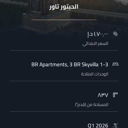
الحبتور تاور
١٬٧٠٠٬٠٠٠
د.إ
السعر الابتدائي
1-3 BR Apartments, 3 BR Skyvilla
الوحدات المتاحة
٨٣٧
المساحة من
(
قدم²
)
2026 Q1