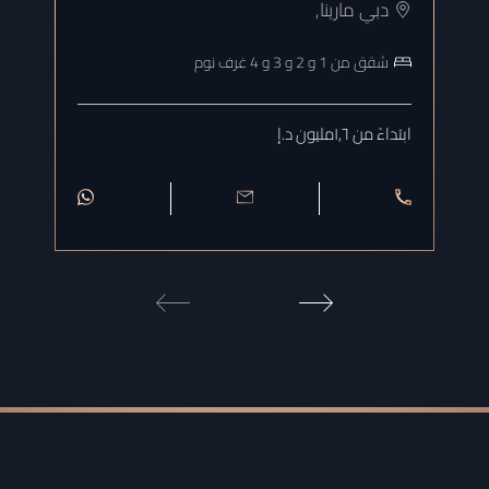
دبي مارينا
,
شقق من 1 و 2 و 3 و 4 غرف نوم
ابتداءً من ١٫٦مليون د.إ