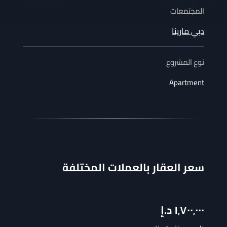
المجتمعات
دبي مارينا
نوع المشروع
Apartment
سعر العقار بالعملات المختلفة
١٬٧٠٠٬٠٠٠
د.إ