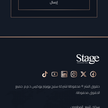
إرسال
حقوق النشر © محفوظة لشركة ستيج بروبرتيز بروكرس ذ.م.م. جميع
الحقوق محفوظة.
سكني للبيع
المطورون