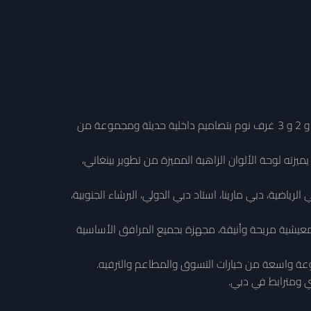
اختبر أسلوب الحياة العصري في بينغاتي هايتس، البرج الأنيق ذو الـ 30 طابقًا في دائرة قرية جميرا. يقدم هذا المشروع شققًا من 1 و 2 و 3 غرف نوم بتصاميم داخلية حديثة ومجموعة من
 يقع في قلب دائرة قرية جميرا (JVC)، دبي. يتميز هذا البرج المذهل ذو الـ 30 طابقًا، الذي يميزته لوحة الألوان الزاهية المميزة من تطوير بينغاتي،
ة القريبة مثل مدينة دبي الرياضية، دبي مارينا، استاد دبي الدولي، البرشاء الجنوبية،
ة معيشية مريحة وأنيقة، مجهزة بجميع المرافق الأساسية
عة واسعة من خيارات التسوق والمطاعم والترفيه.
ي ومترابط في دبي.