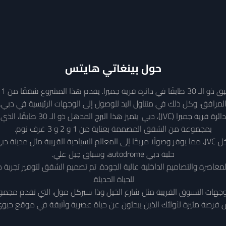
حول
بينغاتي هايتس
لمرافق، وكل ذلك في متناول اليد للوصول إلى الوجهات الرئيسية في دبي.
بينغاتي هايتس هو مشروع سكني جديد
بمجموعة من الشقق المصممة بعناية من 1 و 2 و 3 غرف نوم.
سيستفيد سكان بينغاتي هايتس من موقعه المركزي داخل JVC، مما يوفر وصولًا مريحًا إلى المعالم السياحي
حلبة دبي autodrome، وسباق جبل علي.
المعاصرة والتصاميم الداخلية عالية الجودة. تم تصميم الشقق لتوفير تجرب
للحياة الحديثة.
 وجهات التسوق القريبة مثل شارع الخيل وذا سيركل مول، التي تقدم مجمو
 فرصة مثيرة لأولئك الذين يبحثون عن حياة عصرية وأنيقة في موقع حيو