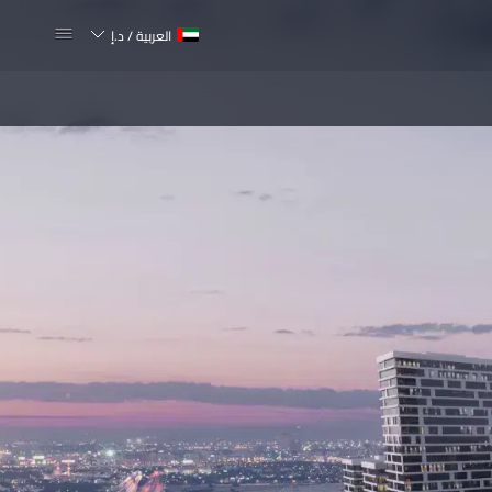
العربية
/
د.إ