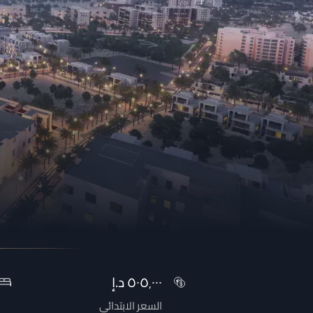
٥٠٥٬٠٠٠
د.إ
السعر الابتدائي