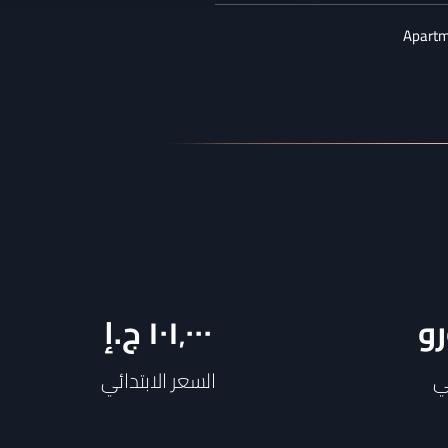
Apart
رو
١٠١٬٠٠٠
ج.إ
ي
السعر الابتدائي