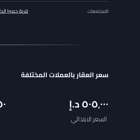
قرية جميرا الدا
المجتمعات
سعر العقار بالعملات المختلفة
٥٠٥٬٠٠٠
د.إ
٥٠
السعر الابتدائي
ا