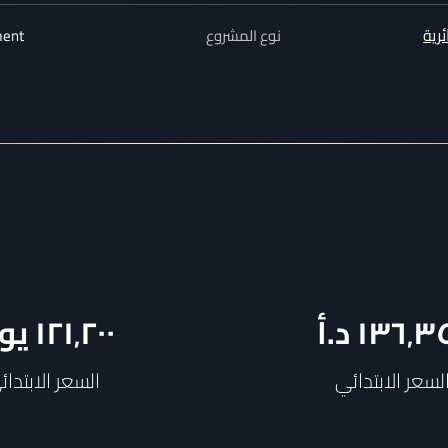
ئرية
نوع المشروع
ment
١٣٦٬٣
د.أ
١٢١٬٢٠٠
يو
لسعر الابتدائي
السعر الابتدائ