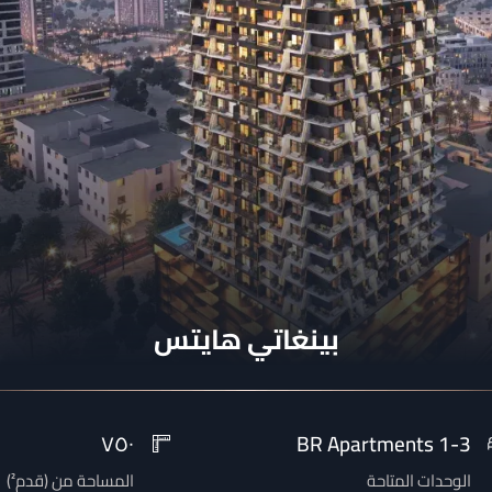
بينغاتي هايتس
٧٥٠
1-3 BR Apartments
الوحدات المتاحة
المساحة من
(
قدم²
)