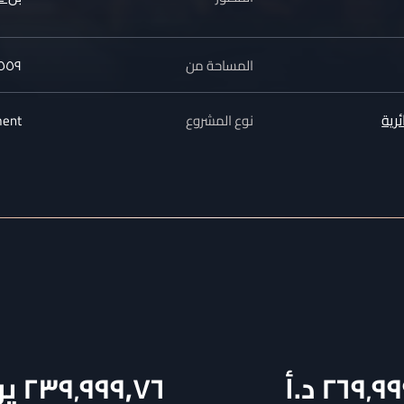
المساحة من
٥٥٩ قدم
ئرية
نوع المشروع
ment
٢٦٩٬٩
د.أ
٢٣٩٬٩٩٩٫٧٦
يو