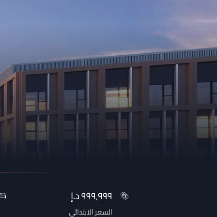
٩٩٩٬٩٩٩
د.إ
السعر الابتدائي