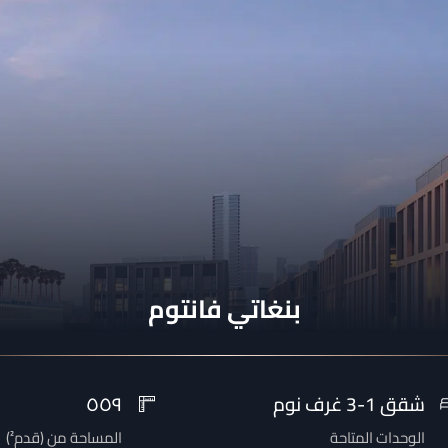
بنغاتي فانتوم
شقق 1-3 غرف نوم
٥٥٩
الوحدات المتاحة
المساحة من
(
قدم²
)