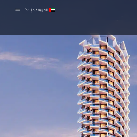
العربية
/
د.إ