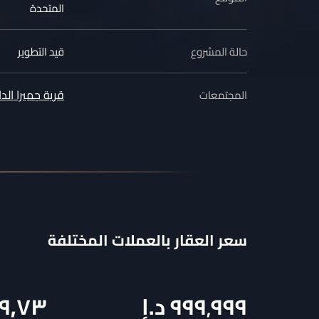
المتحدة
حالة المشروع
قيد التطوير
قرية جميرا الدا
المجتمعات
سعر العقار بالعملات المختلفة
٩٩٩٬٩٩٩
د.إ
٩٩٫٧٣