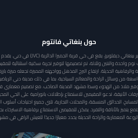
حول
بنغاتي فانتوم
بينغاتي فانتوم، هو مشروع سكني جديد وجذا
وم واحدة واثنتين وثلاثة، تم تصميمها لتوفير تجربة سكنية استثنائية للمقي
ة من وسائل الراحة والمعالم السياحية، بما في ذلك مدينة دبي الرياضي
لتوفير ملاذ من الهدوء وسط مشهد المدينة الصاخب. مع تصميم معماري ف
رفات الأنيقة، تدعو المقيمين للاستمتاع بإطلالات بانورامية على الحي الم
لمسابح، الحدائق المنسقة، والمحلات التجارية، تلبي جميع احتياجات أسلوب الح
 يتميز بالأناقة والتفرد. يمكن للمقيمين الاستمتاع برفاهية الاسترخاء 
روعة المعمارية والراحة الحديثة يحدد معيارًا جديدًا للعيش الراقي في مش