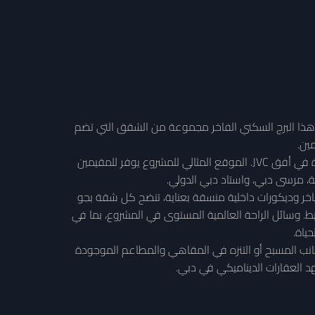
ب من تطوير بينغاتي ديفلوبرز، يقع في حي قرية الجميرا الدائرية (JVC) في دبي. يقدم هذا البرج السكني الفاخر مجموعة من الشقق التي تضم
مين.
تصميم بينغاتي فانتوم المعماري هو شهادة على الأناقة والرفاهية الحديثة. ارتفاع البرج المذهل وواجهته المميزة تجعله ميزة بارزة في أفق JVC. الموقع المثالي للمشروع يوفر للمقيمين
ة، مرسى دبي، واستاد دبي الدولي.
اخر وديكورات داخلية منسقة بعناية، تنضح كل شقة بجو
حيط. وسائل الراحة العالمية المستوى في المشروع، بما في
ياة.
بجانب المسبح أو التنزه في المقاهي والمطاعم الموجودة
هد العقارات الديناميكي في دبي.