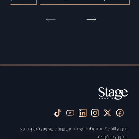
حقوق النشر © محفوظة لشركة ستيج بروبرتيز بروكرس ذ.م.م. جميع
الحقوق محفوظة.