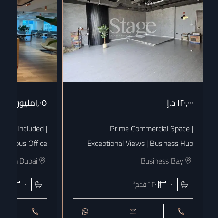
١٢٠٬٠٠٠
د.إ
١٫٠٥مليون
د.إ
 Bills Included |
Prime Commercial Space |
uxurious Office
Exceptional Views | Business Hub
town Dubai
Business Bay
٠
٦٢٠
قدم²
٠
١٨٠٨