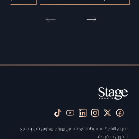
حقوق النشر © محفوظة لشركة ستيج بروبرتيز بروكرس ذ.م.م. جميع
الحقوق محفوظة.