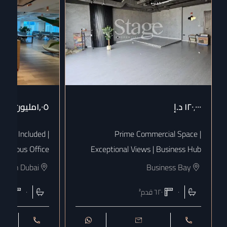
١٢٠٬٠٠٠
د.إ
١٫٠٥مليون
د.إ
 Bills Included |
Prime Commercial Space |
uxurious Office
Exceptional Views | Business Hub
town Dubai
Business Bay
٠
٦٢٠
قدم²
٠
١٨٠٨