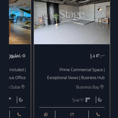
١٢٠٬٠٠٠
د.إ
١٫٠٥مليون
د.إ
 Bills Included |
Prime Commercial Space |
uxurious Office
Exceptional Views | Business Hub
town Dubai
Business Bay
٠
٦٢٠
قدم²
٠
١٨٠٨