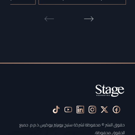
حقوق النشر © محفوظة لشركة ستيج بروبرتيز بروكرس ذ.م.م. جميع
الحقوق محفوظة.