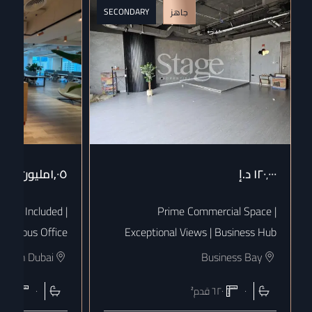
SECONDARY
جاهز
١٢٠٬٠٠٠
د.إ
١٫٠٥مليون
د.إ
 Bills Included |
Prime Commercial Space |
uxurious Office
Exceptional Views | Business Hub
town Dubai
Business Bay
٠
٦٢٠
قدم²
٠
١٨٠٨