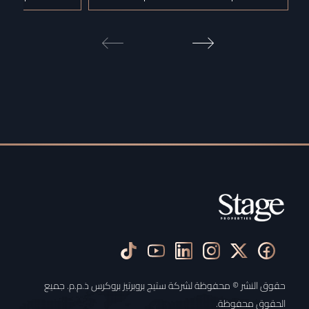
حقوق النشر © محفوظة لشركة ستيج بروبرتيز بروكرس ذ.م.م. جميع
الحقوق محفوظة.