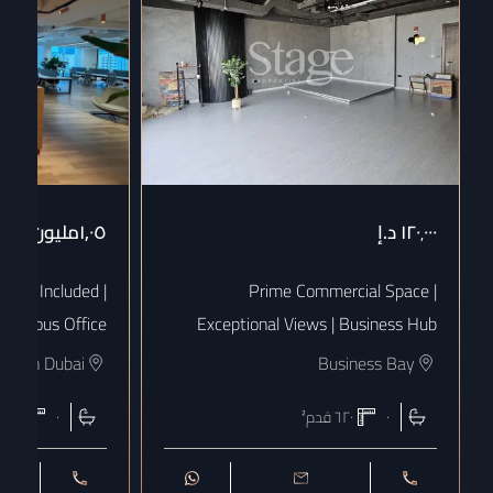
١٢٠٬٠٠٠
د.إ
١٫٠٥مليون
د.إ
 Bills Included |
Prime Commercial Space |
uxurious Office
Exceptional Views | Business Hub
town Dubai
Business Bay
٠
٦٢٠
قدم²
٠
١٨٠٨