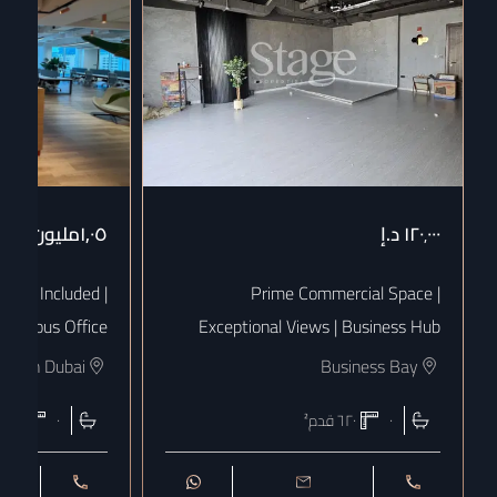
١٢٠٬٠٠٠
د.إ
١٫٠٥مليون
د.إ
 Bills Included |
Prime Commercial Space |
uxurious Office
Exceptional Views | Business Hub
town Dubai
Business Bay
٠
٦٢٠
قدم²
٠
١٨٠٨