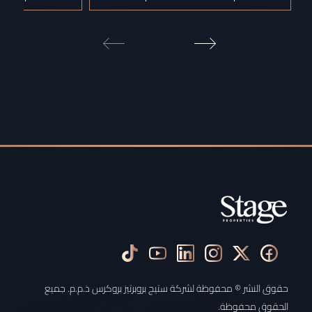
حقوق النشر © محفوظة لشركة ستيج بروبرتيز بروكرس ذ.م.م. جميع
الحقوق محفوظة.