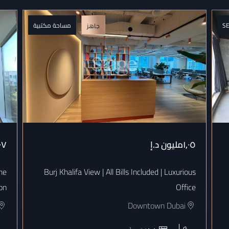
S
مساحة مكتبية
جاهز
١٫٠٥مليون
د.إ
٠٧
me
Burj Khalifa View | All Bills Included | Luxurious
on
Office
Downtown Dubai