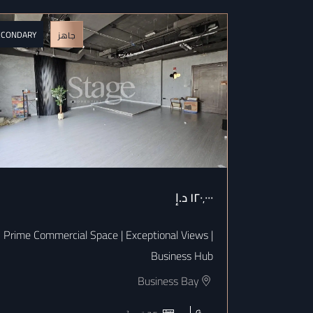
ECONDARY
جاهز
١٢٠٬٠٠٠
د.إ
Prime Commercial Space | Exceptional Views |
Business Hub
Business Bay