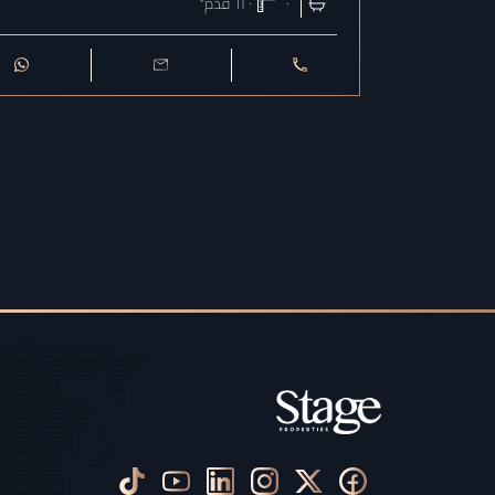
٠
٦٢٠
قدم²