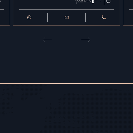
٠
١٨٠٨
قدم²