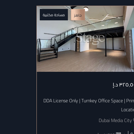
مساحة مكتبية
جاهز
٣٢٥٬٥
د.إ
٣٥٣٬٣٥٣
د.إ
Fitout | Prime
DDA License Only | Turnkey Office Space | Pri
Location
Locati
 Media City
Dubai Media City