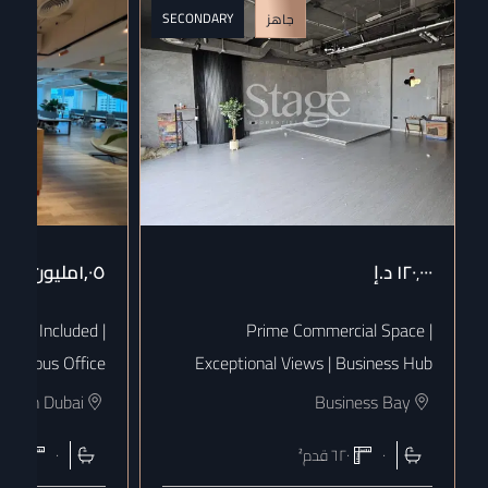
SECONDARY
جاهز
١٢٠٬٠٠٠
د.إ
١٫٠٥مليون
د.إ
 Bills Included |
Prime Commercial Space |
uxurious Office
Exceptional Views | Business Hub
town Dubai
Business Bay
٠
٦٢٠
قدم²
٠
١٨٠٨