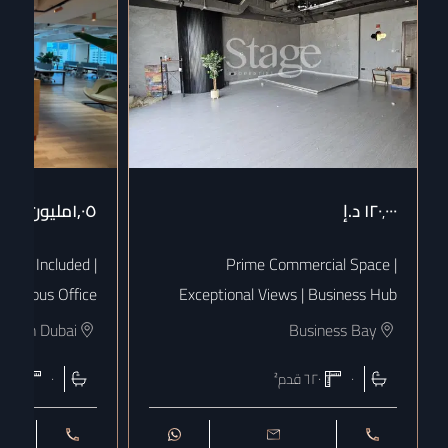
١٢٠٬٠٠٠
د.إ
١٫٠٥مليون
د.إ
 Bills Included |
Prime Commercial Space |
uxurious Office
Exceptional Views | Business Hub
town Dubai
Business Bay
٠
٦٢٠
قدم²
٠
١٨٠٨