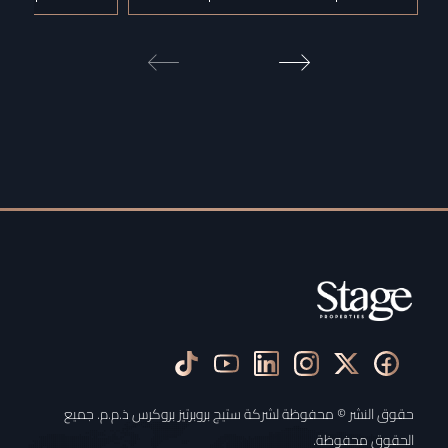
حقوق النشر © محفوظة لشركة ستيج بروبرتيز بروكرس ذ.م.م. جميع
الحقوق محفوظة.