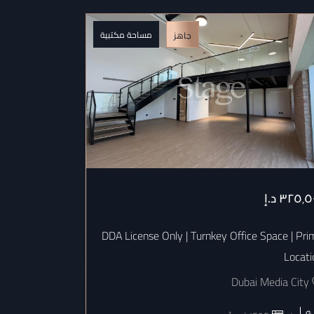
مساحة مكتبية
جاهز
٣٢٥٬٥
د.إ
٣٥٣٬٣٥٣
د.إ
Fitout | Prime
DDA License Only | Turnkey Office Space | Pri
Location
Locati
 Media City
Dubai Media City