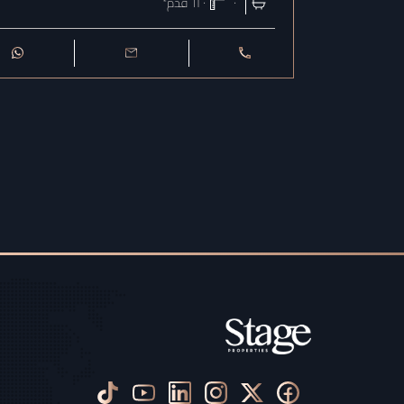
٠
٦٢٠
قدم²