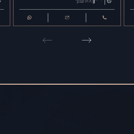
٠
١٨٠٨
قدم²