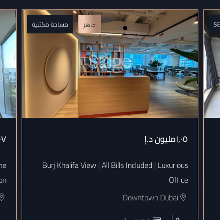
S
مساحة مكتبية
جاهز
١٫٠٥مليون
د.إ
٠٧
me
Burj Khalifa View | All Bills Included | Luxurious
on
Office
Downtown Dubai