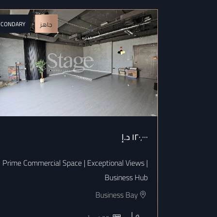
ECONDARY
جاهز
١٢٠٬٠٠٠
د.إ
Prime Commercial Space | Exceptional Views |
Business Hub
Business Bay