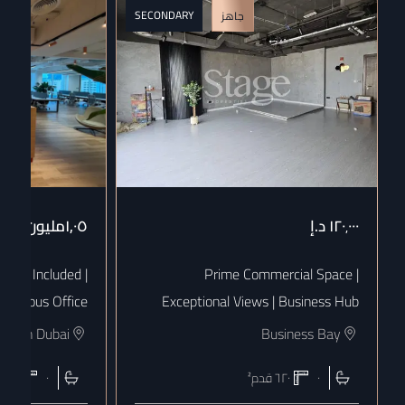
SECONDARY
جاهز
١٢٠٬٠٠٠
د.إ
١٫٠٥مليون
د.إ
 Bills Included |
Prime Commercial Space |
uxurious Office
Exceptional Views | Business Hub
town Dubai
Business Bay
٠
٦٢٠
قدم²
٠
١٨٠٨