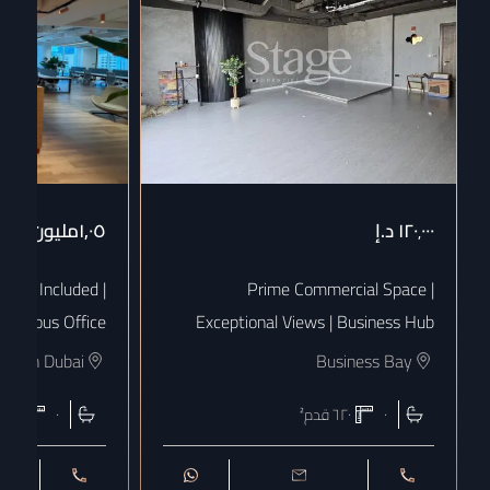
١٢٠٬٠٠٠
د.إ
١٫٠٥مليون
د.إ
 Bills Included |
Prime Commercial Space |
uxurious Office
Exceptional Views | Business Hub
town Dubai
Business Bay
٠
٦٢٠
قدم²
٠
١٨٠٨