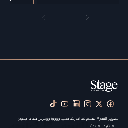
حقوق النشر © محفوظة لشركة ستيج بروبرتيز بروكرس ذ.م.م. جميع
الحقوق محفوظة.