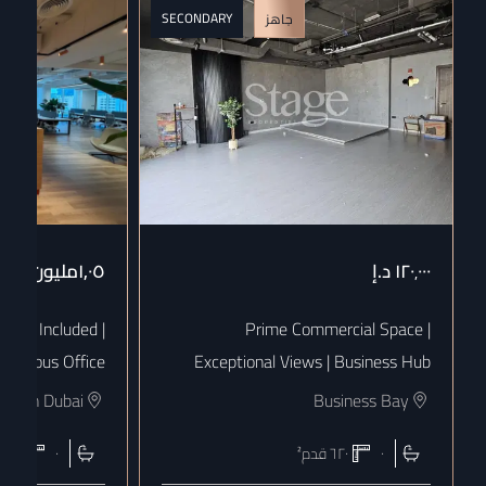
SECONDARY
جاهز
١٢٠٬٠٠٠
د.إ
١٫٠٥مليون
د.إ
 Bills Included |
Prime Commercial Space |
uxurious Office
Exceptional Views | Business Hub
town Dubai
Business Bay
٠
٦٢٠
قدم²
٠
١٨٠٨