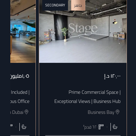
SECONDARY
جاهز
١٢٠٬٠٠٠
د.إ
١٫٠٥مليون
د.إ
 Bills Included |
Prime Commercial Space |
uxurious Office
Exceptional Views | Business Hub
town Dubai
Business Bay
٠
٦٢٠
قدم²
٠
١٨٠٨