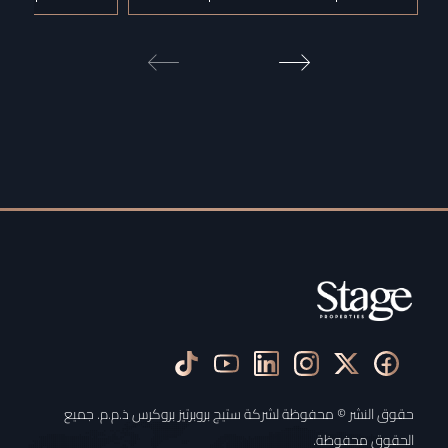
حقوق النشر © محفوظة لشركة ستيج بروبرتيز بروكرس ذ.م.م. جميع
الحقوق محفوظة.