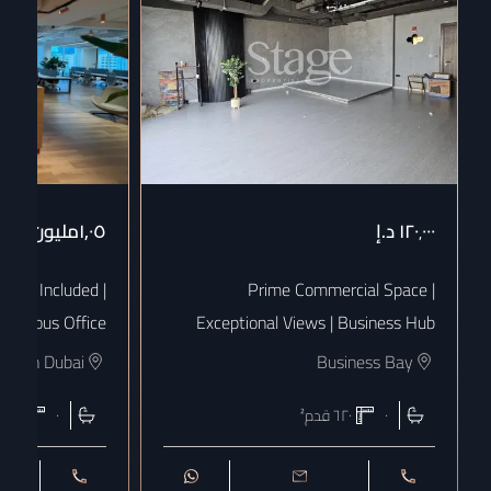
١٢٠٬٠٠٠
د.إ
١٫٠٥مليون
د.إ
 Bills Included |
Prime Commercial Space |
uxurious Office
Exceptional Views | Business Hub
town Dubai
Business Bay
٠
٦٢٠
قدم²
٠
١٨٠٨