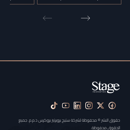
حقوق النشر © محفوظة لشركة ستيج بروبرتيز بروكرس ذ.م.م. جميع
الحقوق محفوظة.