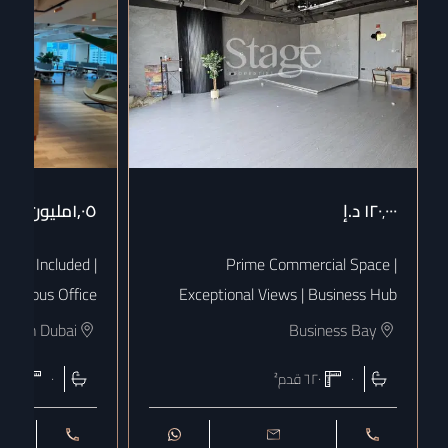
١٢٠٬٠٠٠
د.إ
١٫٠٥مليون
د.إ
 Bills Included |
Prime Commercial Space |
uxurious Office
Exceptional Views | Business Hub
town Dubai
Business Bay
٠
٦٢٠
قدم²
٠
١٨٠٨