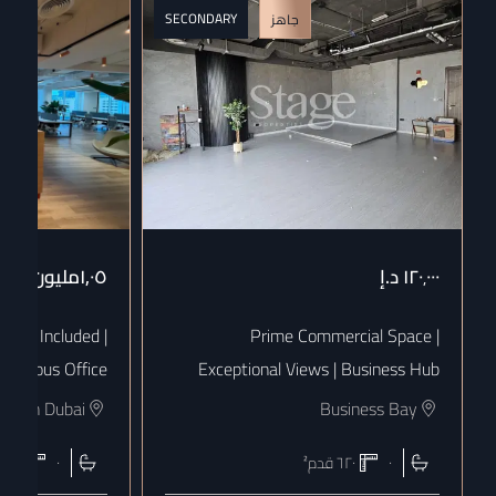
SECONDARY
جاهز
١٢٠٬٠٠٠
د.إ
١٫٠٥مليون
د.إ
 Bills Included |
Prime Commercial Space |
uxurious Office
Exceptional Views | Business Hub
town Dubai
Business Bay
٠
٦٢٠
قدم²
٠
١٨٠٨