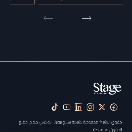
حقوق النشر © محفوظة لشركة ستيج بروبرتيز بروكرس ذ.م.م. جميع
الحقوق محفوظة.