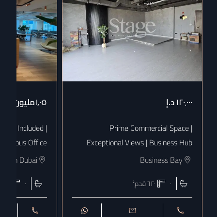
١٢٠٬٠٠٠
د.إ
١٫٠٥مليون
د.إ
 Bills Included |
Prime Commercial Space |
uxurious Office
Exceptional Views | Business Hub
town Dubai
Business Bay
٠
٦٢٠
قدم²
٠
١٨٠٨