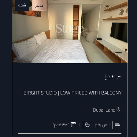
شقة
جاهز
٤٢٬٠٠٠
د.إ
٠٠
|
BIRGHT STUDIO | LOW PRICED WITH BALCONY
W
Dubai Land
ليس رقم
١
٣٨٢
قدم²