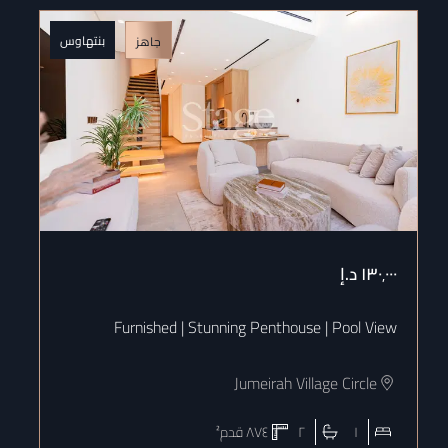
بنتهاوس
جاهز
١٣٠٬٠٠٠
د.إ
٠٠
se
Furnished | Stunning Penthouse | Pool View
Jumeirah Village Circle
١
٢
٨٧٤
قدم²